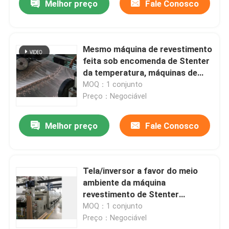
Melhor preço
Fale Conosco
Mesmo máquina de revestimento
feita sob encomenda de Stenter
da temperatura, máquinas de
revestimento de pano
MOQ：1 conjunto
Preço：Negociável
Melhor preço
Fale Conosco
Tela/inversor a favor do meio
ambiente da máquina
revestimento de Stenter
controlado
MOQ：1 conjunto
Preço：Negociável