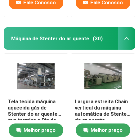
Fale Conosco
Fale Conosco
Máquina de Stenter do ar quente
(30)
Tela tecida máquina
Largura estreita Chain
aquecida gás de
vertical da máquina
Stenter do ar quente
automática de Stenter
que termina o Pin de
do ar quente
Stenter/grampo
personalizada
Melhor preço
Melhor preço
combinados