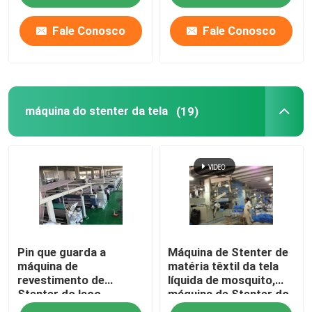
revestimento
controlada
Fale Conosco
Fale Conosco
máquina do stenter da tela
(19)
Pin que guarda a
Máquina de Stenter de
máquina de
matéria têxtil da tela
revestimento de
líquida de mosquito,
Stenter do laço,
máquina de Stenter do
máquina feita malha do
ar quente de baixa