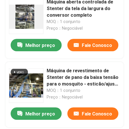
Máquina aberta controlada de
Stenter da tela da largura do
Compressor da tela da malha
conversor completo
MOQ：1 conjunto
Preço：Negociável
Máquina de secagem do cilindro
Melhor preço
Fale Conosco
prateleiras de metal de armazenamento
máquina de mercerização
Máquina de revestimento de
Stenter de pano da baixa tensão
para o mosquito - esticão/ajuste
Escala da limpeza e do descoramento
líquidos do calor
MOQ：1 conjunto
Preço：Negociável
Linha de produção da fibra de grampo de poliéster
Melhor preço
Fale Conosco