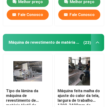
Melhor preço
Melhor preço
ajuste do calor da tela
tensão
Fale Conosco
Fale Conosco
Máquina de revestimento de matéria têxtil
(23)
Tipo da lâmina da
Máquina feita malha do
máquina de
ajuste do calor da tela,
revestimento de
largura de trabalho
matéria têxtil do
1200-3400mm do