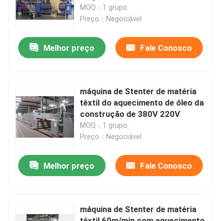
MOQ：1 grupo
Preço：Negociável
Excursão da fábrica
Melhor preço
Fale Conosco
Controle da qualidade
Contacte-nos
máquina de Stenter de matéria
têxtil do aquecimento de óleo da
construção de 380V 220V
notícia
MOQ：1 grupo
Preço：Negociável
Peça umas citações
Melhor preço
Fale Conosco
máquina de revestimento do stenter
máquina de Stenter de matéria
stenter do ajuste do calor
têxtil 60m/min com aquecimento