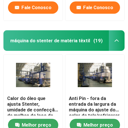
Fale Conosco
Fale Conosco
máquina do stenter de matéria têxtil
(19)
Calor do óleo que
Anti Pin - fora da
ajusta Stenter,
entrada da largura da
umidade de confecção
máquina do ajuste do
de malhas do laço de
calor da tela/refrigerar
matéria têxtil das
de ar abertos feitos
Melhor preço
Melhor preço
máquinas de
malha