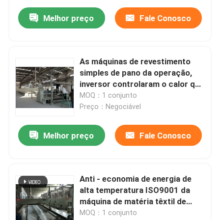
Melhor preço
Fale Conosco
As máquinas de revestimento
simples de pano da operação,
inversor controlaram o calor que
ajusta Stenter
MOQ：1 conjunto
Preço：Negociável
Melhor preço
Fale Conosco
Anti - economia de energia de
alta temperatura ISO9001 da
máquina de matéria têxtil de
Stenter
MOQ：1 conjunto