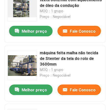
de óleo da condução
MOQ：1 grupo
Máquina de Stenter do ar quente
Preço：Negociável
máquina do stenter de matéria têxtil
Melhor preço
Fale Conosco
máquina do stenter da tela
máquina feita malha não tecida
de Stenter da tela do rolo de
Máquina de revestimento de matéria têxtil
3600mm
MOQ：1 grupo
Máquina de impressão giratória da tela
Preço：Negociável
Melhor preço
Fale Conosco
Máquina do navio do laço
Relaxe uma máquina mais seca