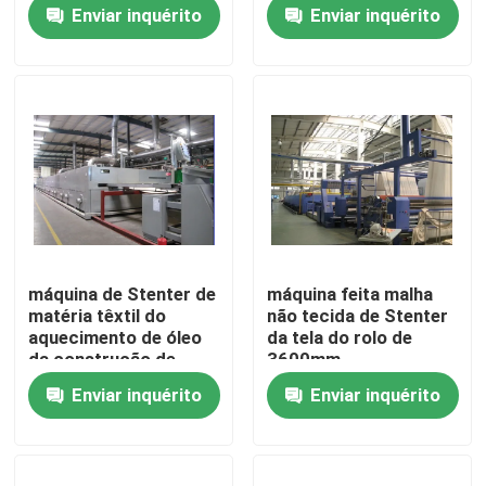
Enviar inquérito
Enviar inquérito
Excursão da fábrica
Controle da qualidade
Contacte-nos
notícia
máquina de Stenter de
máquina feita malha
matéria têxtil do
não tecida de Stenter
Peça umas citações
aquecimento de óleo
da tela do rolo de
da construção de
3600mm
380V 220V
Enviar inquérito
Enviar inquérito
máquina de revestimento do stenter
stenter do ajuste do calor