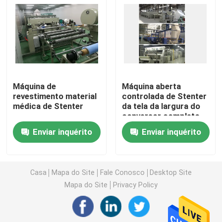
Máquina de Stenter do ar quente
máquina do stenter de matéria têxtil
Máquina de
Máquina aberta
máquina do stenter da tela
revestimento material
controlada de Stenter
médica de Stenter
da tela da largura do
conversor completo
Máquina de revestimento de matéria têxtil
Enviar inquérito
Enviar inquérito
Máquina de impressão giratória da tela
Casa
Mapa do Site
Fale Conosco
Desktop Site
Máquina do navio do laço
Mapa do Site
Privacy Policy
Relaxe uma máquina mais seca