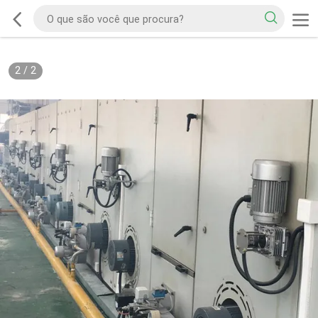
2
/
2