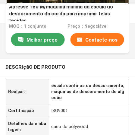
Apresse 180 M/máquina mínima da escala do
descoramento da corda para imprimir telas
tecidas
MOQ：1 conjunto
Preço：Negociável
Melhor preço
Contacte-nos
DESCRIçãO DE PRODUTO
escala contínua do descoramento
,
Realçar:
máquinas de descoramento do alg
odão
Certificação
ISO9001
Detalhes da emba
caso do polywood
lagem