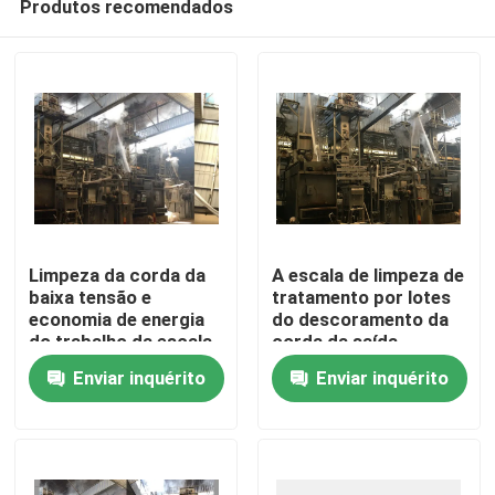
Produtos recomendados
Limpeza da corda da
A escala de limpeza de
baixa tensão e
tratamento por lotes
economia de energia
do descoramento da
do trabalho da escala
corda da saída
Casa
do descoramento
apressa uma
Enviar inquérito
Enviar inquérito
garantia de 1 ano
economia de energia
de 180 M/Min
Produtos
Sobre nós