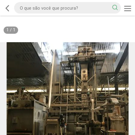
1
/
1