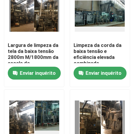
Excursão da fábrica
Controle da qualidade
Largura de limpeza da
Limpeza da corda da
tela da baixa tensão
baixa tensão e
Contacte-nos
2800m M/1800mm da
eficiência elevada
escala do
combinada
descoramento da
descoramento da
Enviar inquérito
Enviar inquérito
notícia
corda de alta
máquina
velocidade
Peça umas citações
máquina de revestimento do stenter
stenter do ajuste do calor