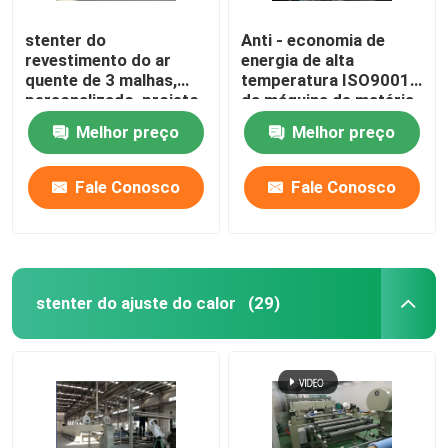
stenter do
Anti - economia de
revestimento do ar
energia de alta
quente de 3 malhas,
temperatura ISO9001
personalizado, projeto
da máquina de matéria
da humanização
têxtil de Stenter
Melhor preço
Melhor preço
Fale Conosco
Fale Conosco
stenter do ajuste do calor
(29)