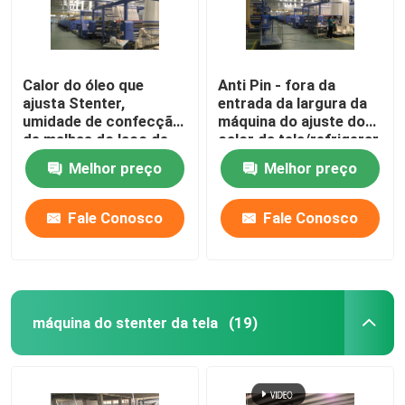
Calor do óleo que
Anti Pin - fora da
ajusta Stenter,
entrada da largura da
umidade de confecção
máquina do ajuste do
de malhas do laço de
calor da tela/refrigerar
matéria têxtil das
de ar abertos feitos
Melhor preço
Melhor preço
máquinas de
malha
revestimento
controlada
Fale Conosco
Fale Conosco
máquina do stenter da tela
(19)