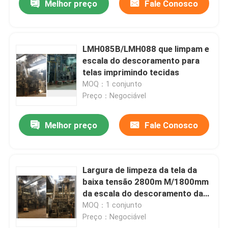
Melhor preço
Fale Conosco
LMH085B/LMH088 que limpam e
escala do descoramento para
telas imprimindo tecidas
MOQ：1 conjunto
Preço：Negociável
Melhor preço
Fale Conosco
Largura de limpeza da tela da
baixa tensão 2800m M/1800mm
da escala do descoramento da
corda de alta velocidade
MOQ：1 conjunto
Preço：Negociável