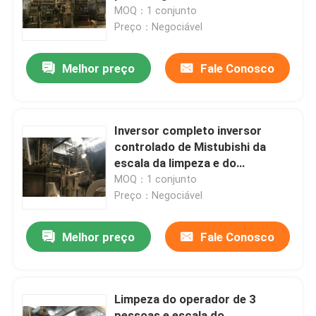
extremidades do dobro
MOQ：1 conjunto
Preço：Negociável
Excursão da fábrica
Melhor preço
Fale Conosco
Controle da qualidade
Contacte-nos
Inversor completo inversor
controlado de Mistubishi da
escala da limpeza e do
notícia
descoramento
MOQ：1 conjunto
Preço：Negociável
Peça umas citações
Melhor preço
Fale Conosco
máquina de revestimento do stenter
Limpeza do operador de 3
stenter do ajuste do calor
pessoas e escala do