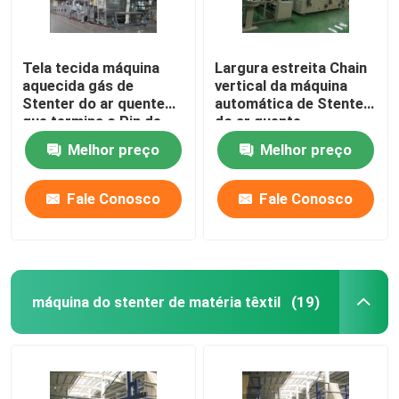
Tela tecida máquina
Largura estreita Chain
aquecida gás de
vertical da máquina
Stenter do ar quente
automática de Stenter
que termina o Pin de
do ar quente
Stenter/grampo
personalizada
Melhor preço
Melhor preço
combinados
Fale Conosco
Fale Conosco
máquina do stenter de matéria têxtil
(19)