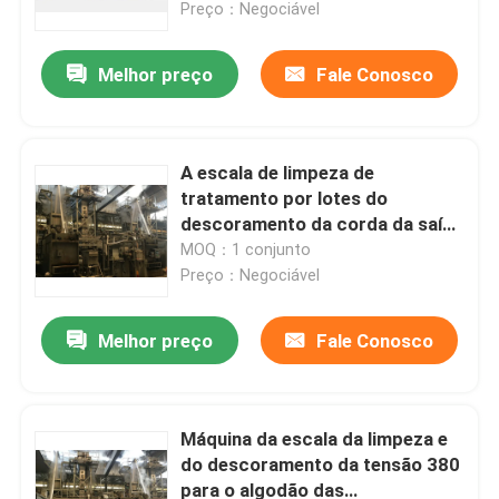
Preço：Negociável
Melhor preço
Fale Conosco
A escala de limpeza de
tratamento por lotes do
descoramento da corda da saída
apressa uma economia de
MOQ：1 conjunto
energia de 180 M/Min
Preço：Negociável
Melhor preço
Fale Conosco
Casa
Produtos
Máquina da escala da limpeza e
do descoramento da tensão 380
para o algodão das
Sobre nós