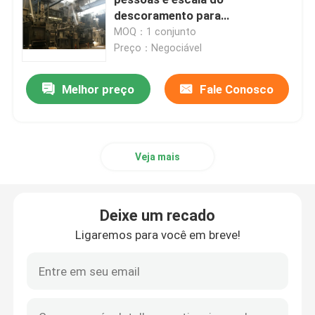
descoramento para
imprimir/telas tecidas cinzentas
MOQ：1 conjunto
Máquina de Stenter do ar quente
Preço：Negociável
máquina do stenter de matéria têxtil
Melhor preço
Fale Conosco
máquina do stenter da tela
Veja mais
Máquina de revestimento de matéria têxtil
Deixe um recado
Máquina de impressão giratória da tela
Ligaremos para você em breve!
Máquina do navio do laço
Relaxe uma máquina mais seca