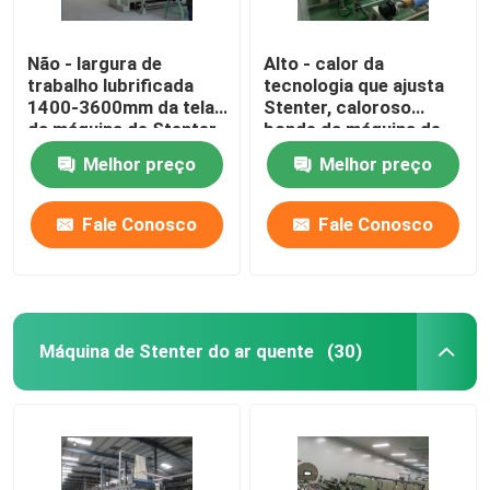
Não - largura de
Alto - calor da
trabalho lubrificada
tecnologia que ajusta
1400-3600mm da tela
Stenter, caloroso
da máquina de Stenter
bonde da máquina de
da tela do trilho
Stenter da tela
Melhor preço
Melhor preço
Fale Conosco
Fale Conosco
Máquina de Stenter do ar quente
(30)