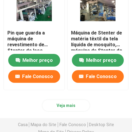
Pin que guarda a
Máquina de Stenter de
máquina de
matéria têxtil da tela
revestimento de
líquida de mosquito,
Stenter do laço,
máquina de Stenter do
máquina feita malha do
ar quente de baixa
Melhor preço
Melhor preço
ajuste do calor da tela
tensão
Fale Conosco
Fale Conosco
Veja mais
Casa
Mapa do Site
Fale Conosco
Desktop Site
Mapa do Site
Privacy Policy