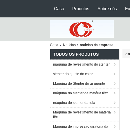
Casa
Produtos
Sobre nós
Ex
Casa
Notícias
notícias da empresa
em
TODOS OS PRODUTOS
máquina de revestimento do stenter
stenter do ajuste do calor
Máquina de Stenter do ar quente
máquina do stenter de matéria têxtil
máquina do stenter da tela
Máquina de revestimento de matéria
têxtil
Máquina de impressão giratória da