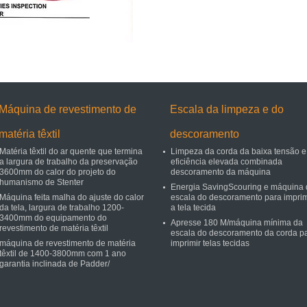
Máquina de revestimento de
Escala da limpeza e do
matéria têxtil
descoramento
Matéria têxtil do ar quente que termina
Limpeza da corda da baixa tensão e
a largura de trabalho da preservação
eficiência elevada combinada
3600mm do calor do projeto do
descoramento da máquina
humanismo de Stenter
Energia SavingScouring e máquina 
Máquina feita malha do ajuste do calor
escala do descoramento para imprim
da tela, largura de trabalho 1200-
a tela tecida
3400mm do equipamento do
Apresse 180 M/máquina mínima da
revestimento de matéria têxtil
escala do descoramento da corda p
máquina de revestimento de matéria
imprimir telas tecidas
têxtil de 1400-3800mm com 1 ano
garantia inclinada de Padder/