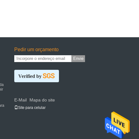
Pedir um orçamento
Envie
Verified by
da
ir
E-Mail
Mapa do site
|
ara
Site para celular