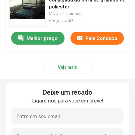
poliéster
MOQ：1 unidade
Máquina de Stenter do ar quente
Preço：USD
máquina do stenter de matéria têxtil
Melhor preço
Fale Conosco
máquina do stenter da tela
Veja mais
Máquina de revestimento de matéria têxtil
Deixe um recado
Máquina de impressão giratória da tela
Ligaremos para você em breve!
Máquina do navio do laço
Relaxe uma máquina mais seca