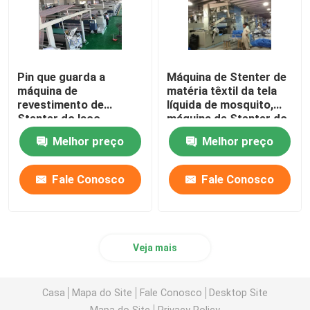
Pin que guarda a
Máquina de Stenter de
máquina de
matéria têxtil da tela
revestimento de
líquida de mosquito,
Stenter do laço,
máquina de Stenter do
máquina feita malha do
ar quente de baixa
Melhor preço
Melhor preço
ajuste do calor da tela
tensão
Fale Conosco
Fale Conosco
Veja mais
Casa
Mapa do Site
Fale Conosco
Desktop Site
Mapa do Site
Privacy Policy