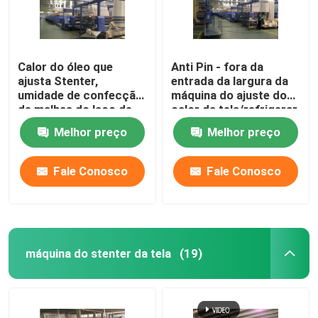
Calor do óleo que
Anti Pin - fora da
ajusta Stenter,
entrada da largura da
umidade de confecção
máquina do ajuste do
de malhas do laço de
calor da tela/refrigerar
matéria têxtil das
de ar abertos feitos
Melhor preço
Melhor preço
máquinas de
malha
revestimento
controlada
Fale Conosco
Fale Conosco
máquina do stenter da tela
(19)