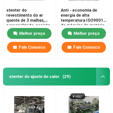
stenter do
Anti - economia de
revestimento do ar
energia de alta
quente de 3 malhas,
temperatura ISO9001
personalizado, projeto
da máquina de matéria
da humanização
têxtil de Stenter
Melhor preço
Melhor preço
Fale Conosco
Fale Conosco
stenter do ajuste do calor
(29)