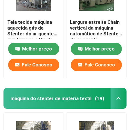
Tela tecida máquina
Largura estreita Chain
aquecida gás de
vertical da máquina
Stenter do ar quente
automática de Stenter
que termina o Pin de
do ar quente
Stenter/grampo
personalizada
Melhor preço
Melhor preço
combinados
Fale Conosco
Fale Conosco
máquina do stenter de matéria têxtil
(19)