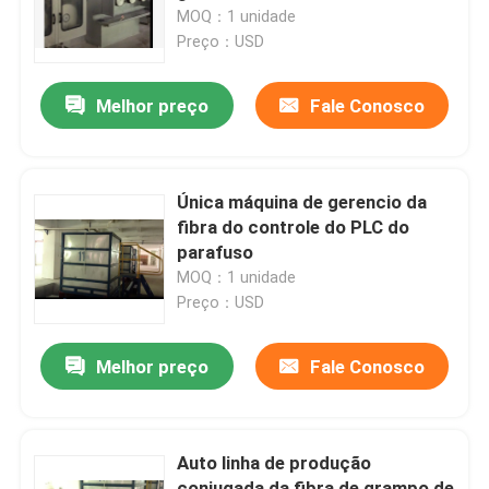
MOQ：1 unidade
Preço：USD
Excursão da fábrica
Melhor preço
Fale Conosco
Controle da qualidade
Contacte-nos
Única máquina de gerencio da
fibra do controle do PLC do
parafuso
notícia
MOQ：1 unidade
Preço：USD
Peça umas citações
Melhor preço
Fale Conosco
máquina de revestimento do stenter
Auto linha de produção
stenter do ajuste do calor
conjugada da fibra de grampo de