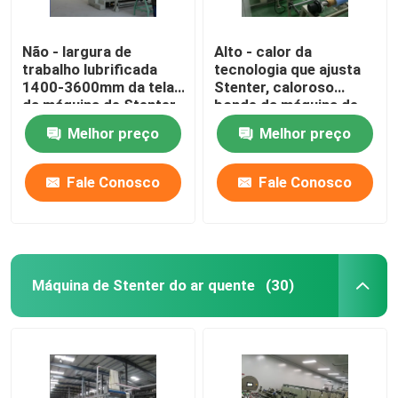
Não - largura de
Alto - calor da
trabalho lubrificada
tecnologia que ajusta
1400-3600mm da tela
Stenter, caloroso
da máquina de Stenter
bonde da máquina de
da tela do trilho
Stenter da tela
Melhor preço
Melhor preço
Fale Conosco
Fale Conosco
Máquina de Stenter do ar quente
(30)