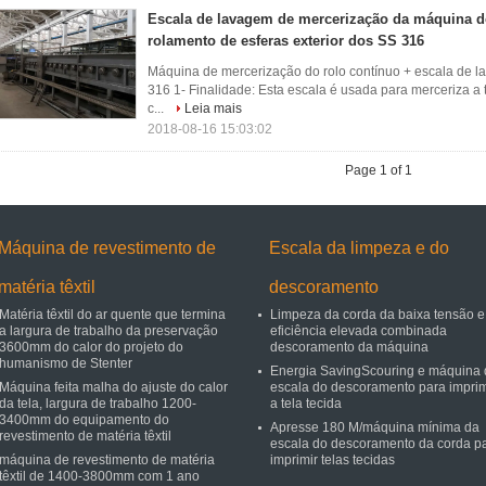
Escala de lavagem de mercerização da máquina d
rolamento de esferas exterior dos SS 316
Máquina de mercerização do rolo contínuo + escala de l
316 1- Finalidade: Esta escala é usada para merceriza a 
c...
Leia mais
2018-08-16 15:03:02
Page 1 of 1
Máquina de revestimento de
Escala da limpeza e do
matéria têxtil
descoramento
Matéria têxtil do ar quente que termina
Limpeza da corda da baixa tensão e
a largura de trabalho da preservação
eficiência elevada combinada
3600mm do calor do projeto do
descoramento da máquina
humanismo de Stenter
Energia SavingScouring e máquina 
Máquina feita malha do ajuste do calor
escala do descoramento para imprim
da tela, largura de trabalho 1200-
a tela tecida
3400mm do equipamento do
Apresse 180 M/máquina mínima da
revestimento de matéria têxtil
escala do descoramento da corda p
máquina de revestimento de matéria
imprimir telas tecidas
têxtil de 1400-3800mm com 1 ano