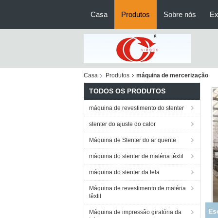
Casa
Produtos
Sobre nós
Ex
Casa
Produtos
máquina de mercerização
TODOS OS PRODUTOS
máquina de revestimento do stenter
stenter do ajuste do calor
Máquina de Stenter do ar quente
máquina do stenter de matéria têxtil
máquina do stenter da tela
Máquina de revestimento de matéria
têxtil
Má
Máquina de impressão giratória da