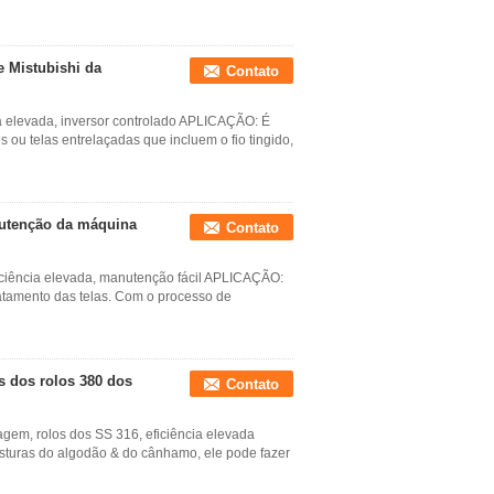
e Mistubishi da
Contato
a elevada, inversor controlado APLICAÇÃO: É
s ou telas entrelaçadas que incluem o fio tingido,
nutenção da máquina
Contato
iciência elevada, manutenção fácil APLICAÇÃO:
ratamento das telas. Com o processo de
s dos rolos 380 dos
Contato
gem, rolos dos SS 316, eficiência elevada
sturas do algodão & do cânhamo, ele pode fazer