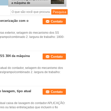
a máquina de
mercerização com o
rolamento de esferas
exterior
ercerização com o
Contato
eras exterior, selagem do mecanismo dos SS
ampo/combinado 2. largura de trabalho: 1800-
o SS 304 da máquina
Contato
 atual do contador, selagem do mecanismo dos
/grampo/combinado 2. largura de trabalho:
e lavagem, tipo atual
Contato
o atual caixa de lavagem do contador APLICAÇÃO:
res ou telas entrelaçadas que incluem o fio