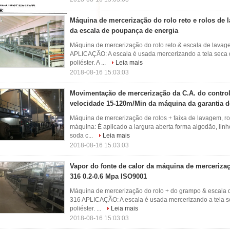
Máquina de mercerização do rolo reto e rolos de
da escala de poupança de energia
Máquina de mercerização do rolo reto & escala de lavag
APLICAÇÃO: A escala é usada mercerizando a tela seca d
poliéster. A ...
Leia mais
2018-08-16 15:03:03
Movimentação de mercerização da C.A. do control
velocidade 15-120m/Min da máquina da garantia d
Máquina de mercerização de rolos + faixa de lavagem, r
máquina: É aplicado a largura aberta forma algodão, lin
soda c...
Leia mais
2018-08-16 15:03:03
Vapor do fonte de calor da máquina de merceriza
316 0.2-0.6 Mpa ISO9001
Máquina de mercerização do rolo + do grampo & escala d
316 APLICAÇÃO: A escala é usada mercerizando a tela se
poliéster. ...
Leia mais
2018-08-16 15:03:03