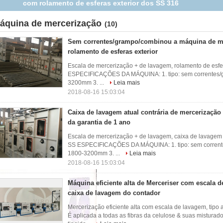
atual caixa de lavagem do contador
áquina de mercerização
(10)
Sem correntes/grampo/combinou a máquina de m
rolamento de esferas exterior
Escala de mercerização + de lavagem, rolamento de esf
ESPECIFICAÇÕES DA MÁQUINA: 1. tipo: sem correntes/gr
3200mm 3. ...
Leia mais
2018-08-16 15:03:04
Caixa de lavagem atual contrária de mercerizaçã
da garantia de 1 ano
Escala de mercerização + de lavagem, caixa de lavagem
SS ESPECIFICAÇÕES DA MÁQUINA: 1. tipo: sem correntes
1800-3200mm 3. ...
Leia mais
2018-08-16 15:03:04
Máquina eficiente alta de Merceriser com escala d
caixa de lavagem do contador
Mercerização eficiente alta com escala de lavagem, tip
É aplicada a todas as fibras da celulose & suas misturado