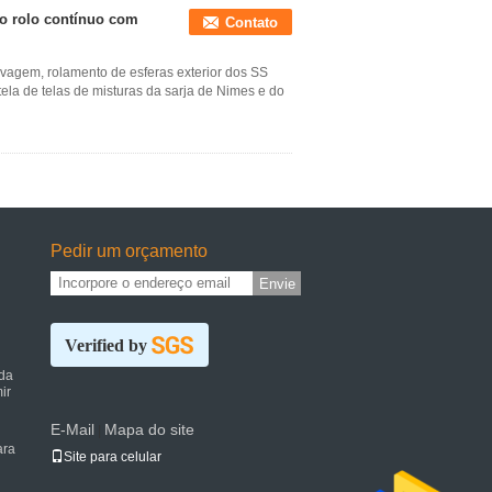
o rolo contínuo com
Contato
avagem, rolamento de esferas exterior dos SS
tela de telas de misturas da sarja de Nimes e do
Pedir um orçamento
Envie
Verified by
da
ir
E-Mail
Mapa do site
|
ara
Site para celular