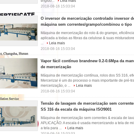
tingido...
Leia mais
2018-08-16 15:03:04
O inversor de mercerização controlado inversor d
máquina sem correntes/grampo/combinou o tipo
Máquina de mercerização do rolo & do grampo, eficiênci
aplicada a todas as fibras da celulose & suas misturadore
...
Leia mais
2018-08-16 15:03:04
Vapor fácil contínuo brandnew 0.2-0.6Mpa da ma
de mercerização
Máquina de mercerização contínua, rolos dos SS 316, ef
Mercerizar é um do processo o mais importante de pré-t
mercerização, o ...
Leia mais
2018-08-16 15:03:04
Tensão de lavagem de mercerização sem corrente
SS 316 da escala da máquina ISO9001
Máquina de mercerização sem correntes & escala de lava
APLICAÇÃO: A escala é usada mercerizando a tela de mi
a tela para ...
Leia mais
2018-08-16 15:03:03