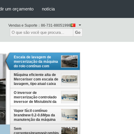
dir um orçamento
notícia
Vendas e Suporte：
86-731-88051998
Go
Escala de lavagem de
mercerização da máquina
do rolo contínuo com
rolamento de esferas
exterior dos SS 316
Máquina eficiente alta de
Merceriser com escala de
lavagem, tipo atual caixa
de lavagem do contador
O inversor de
mercerização controlado
inversor de Mistubishi da
máquina sem
correntes/grampo/combinou
Vapor fácil contínuo
o tipo
brandnew 0.2-0.6Mpa da
manutenção da máquina
de mercerização
Sem
correntes/grampo/combinou