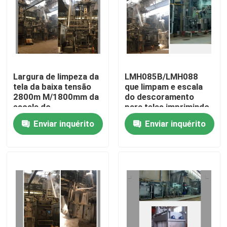
Excursão da fábrica
Controle da qualidade
Largura de limpeza da
LMH085B/LMH088
tela da baixa tensão
que limpam e escala
Contacte-nos
2800m M/1800mm da
do descoramento
escala do
para telas imprimindo
descoramento da
tecidas
Enviar inquérito
Enviar inquérito
notícia
corda de alta
velocidade
Peça umas citações
máquina de revestimento do stenter
stenter do ajuste do calor