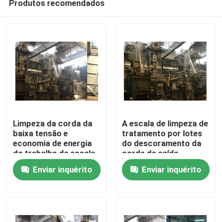
Produtos recomendados
Limpeza da corda da
A escala de limpeza de
baixa tensão e
tratamento por lotes
economia de energia
do descoramento da
do trabalho da escala
corda da saída
Casa
do descoramento
apressa uma
Enviar inquérito
Enviar inquérito
garantia de 1 ano
economia de energia
de 180 M/Min
Produtos
Sobre nós