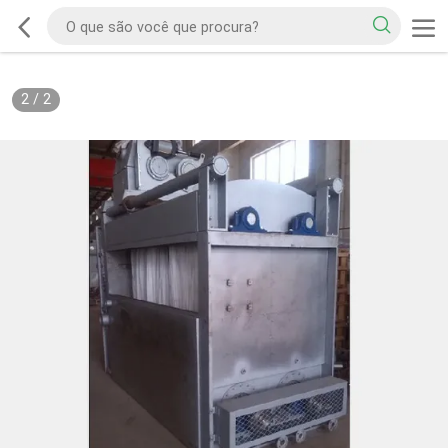
2
/
2