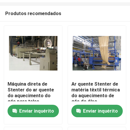
Produtos recomendados
Máquina direta de
Ar quente Stenter de
Stenter do ar quente
matéria têxtil térmica
Casa
do aquecimento do
do aquecimento de
gás para telas
gás do óleo
Produtos
Enviar inquérito
Enviar inquérito
Sobre nós