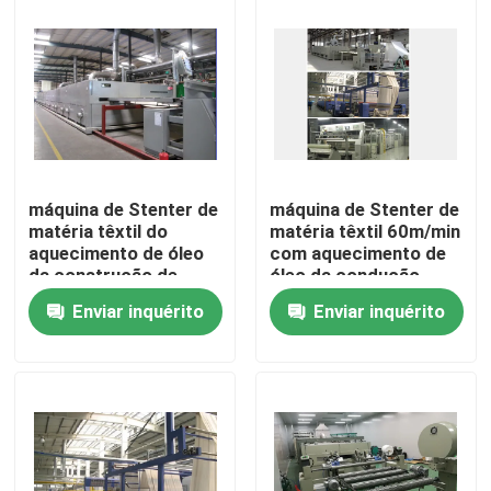
Excursão da fábrica
Controle da qualidade
Contacte-nos
máquina de Stenter de
máquina de Stenter de
matéria têxtil do
matéria têxtil 60m/min
aquecimento de óleo
com aquecimento de
notícia
da construção de
óleo da condução
380V 220V
Enviar inquérito
Enviar inquérito
Peça umas citações
máquina de revestimento do stenter
stenter do ajuste do calor