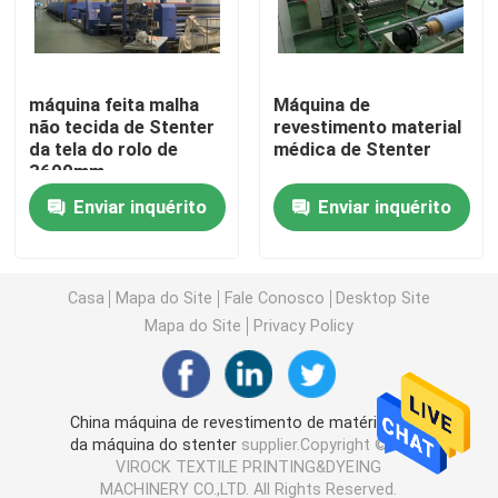
Máquina de Stenter do ar quente
máquina feita malha
Máquina de
não tecida de Stenter
revestimento material
máquina do stenter de matéria têxtil
da tela do rolo de
médica de Stenter
3600mm
máquina do stenter da tela
Enviar inquérito
Enviar inquérito
Máquina de revestimento de matéria têxtil
Casa
Mapa do Site
Fale Conosco
Desktop Site
Mapa do Site
Privacy Policy
Máquina de impressão giratória da tela
Máquina do navio do laço
China máquina de revestimento de matéria têxtil
da máquina do stenter
supplier.Copyright © 2025
VIROCK TEXTILE PRINTING&DYEING
Relaxe uma máquina mais seca
MACHINERY CO.,LTD. All Rights Reserved.