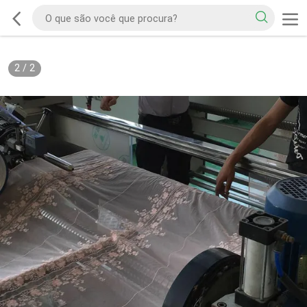
2
/
2