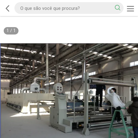
1
/
1