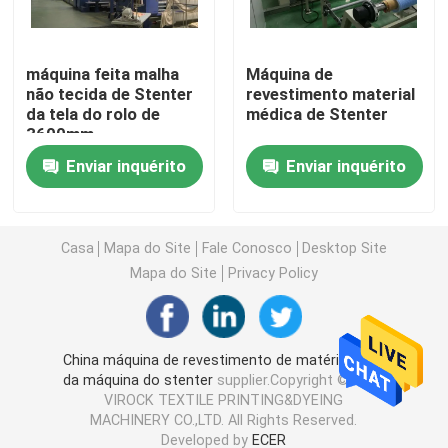
Máquina de Stenter do ar quente
máquina feita malha
Máquina de
não tecida de Stenter
revestimento material
da tela do rolo de
médica de Stenter
máquina do stenter de matéria têxtil
3600mm
Enviar inquérito
Enviar inquérito
máquina do stenter da tela
Máquina de revestimento de matéria têxtil
Casa
Mapa do Site
Fale Conosco
Desktop Site
Mapa do Site
Privacy Policy
Máquina de impressão giratória da tela
China máquina de revestimento de matéria têxtil
Máquina do navio do laço
da máquina do stenter
supplier.Copyright © 2025
VIROCK TEXTILE PRINTING&DYEING
MACHINERY CO.,LTD. All Rights Reserved.
Relaxe uma máquina mais seca
Developed by
ECER