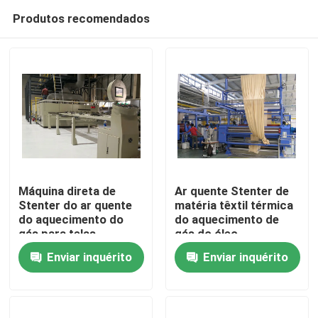
Produtos recomendados
Máquina direta de
Ar quente Stenter de
Stenter do ar quente
matéria têxtil térmica
do aquecimento do
do aquecimento de
Casa
gás para telas
gás do óleo
Enviar inquérito
Enviar inquérito
Produtos
Sobre nós