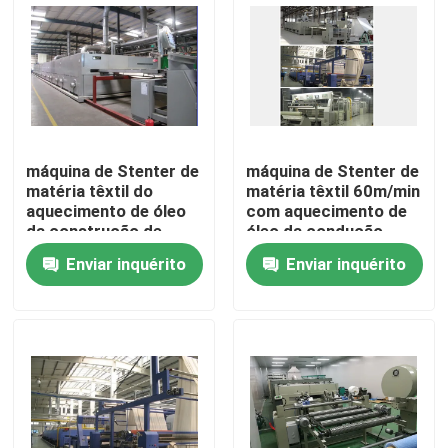
Excursão da fábrica
Controle da qualidade
máquina de Stenter de
máquina de Stenter de
Contacte-nos
matéria têxtil do
matéria têxtil 60m/min
aquecimento de óleo
com aquecimento de
da construção de
óleo da condução
notícia
380V 220V
Enviar inquérito
Enviar inquérito
Peça umas citações
máquina de revestimento do stenter
stenter do ajuste do calor