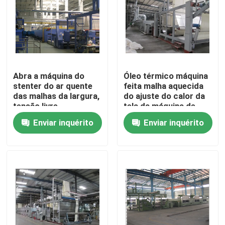
Excursão da fábrica
Controle da qualidade
Abra a máquina do
Óleo térmico máquina
stenter do ar quente
feita malha aquecida
Contacte-nos
das malhas da largura,
do ajuste do calor da
tensão livre,
tela da máquina de
manutenção simples
matéria têxtil de
Enviar inquérito
Enviar inquérito
notícia
Stenter da tela
Peça umas citações
máquina de revestimento do stenter
stenter do ajuste do calor