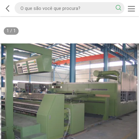
1
/
1