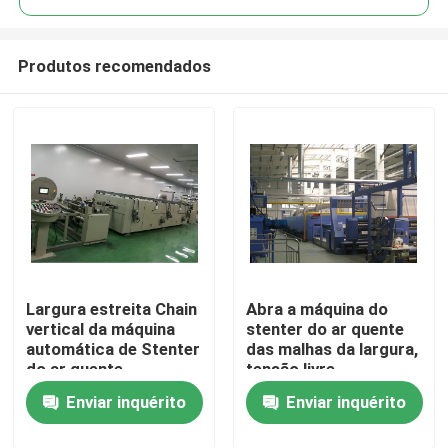
Produtos recomendados
Largura estreita Chain
Abra a máquina do
Casa
vertical da máquina
stenter do ar quente
automática de Stenter
das malhas da largura,
do ar quente
tensão livre,
Produtos
personalizada
manutenção simples
Enviar inquérito
Enviar inquérito
Sobre nós