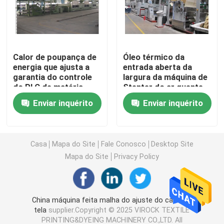
Máquina de Stenter do ar quente
Calor de poupança de
Óleo térmico da
máquina do stenter de matéria têxtil
energia que ajusta a
entrada aberta da
garantia do controle
largura da máquina de
do PLC de matéria
Stenter do ar quente
máquina do stenter da tela
têxtil da máquina de
trilho horizontal
Enviar inquérito
Enviar inquérito
Stenter 1 ano
aquecido
Máquina de revestimento de matéria têxtil
Casa
Mapa do Site
Fale Conosco
Desktop Site
Máquina de impressão giratória da tela
Mapa do Site
Privacy Policy
Máquina do navio do laço
China máquina feita malha do ajuste do calor da
tela
supplier.Copyright © 2025 VIROCK TEXTILE
Relaxe uma máquina mais seca
PRINTING&DYEING MACHINERY CO.,LTD. All