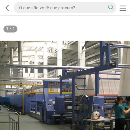
1
/
1