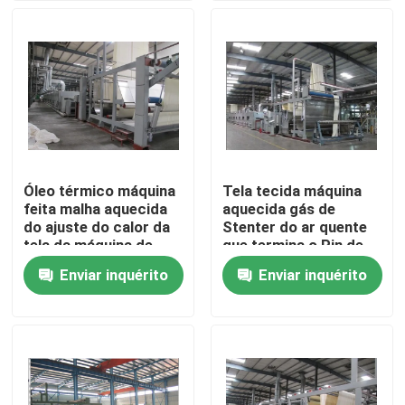
Excursão da fábrica
Controle da qualidade
Contacte-nos
Óleo térmico máquina
Tela tecida máquina
feita malha aquecida
aquecida gás de
notícia
do ajuste do calor da
Stenter do ar quente
tela da máquina de
que termina o Pin de
matéria têxtil de
Stenter/grampo
Enviar inquérito
Enviar inquérito
Peça umas citações
Stenter da tela
combinados
máquina de revestimento do stenter
stenter do ajuste do calor